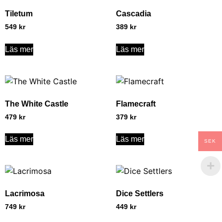
Tiletum
Cascadia
549
kr
389
kr
Läs mer
Läs mer
The White Castle
Flamecraft
479
kr
379
kr
Läs mer
Läs mer
SEK
Lacrimosa
Dice Settlers
749
kr
449
kr