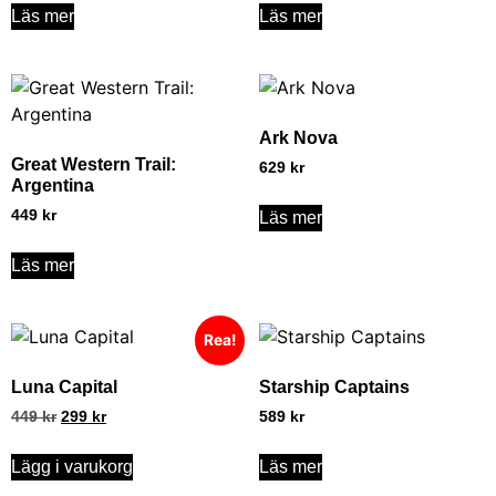
Läs mer
Läs mer
Ark Nova
Great Western Trail:
629
kr
Argentina
449
kr
Läs mer
Läs mer
Rea!
Luna Capital
Starship Captains
449
kr
299
kr
589
kr
Lägg i varukorg
Läs mer