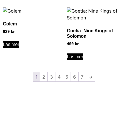
Golem
Goetia: Nine Kings of
629
kr
Solomon
499
kr
Läs mer
Läs mer
1
2
3
4
5
6
7
→