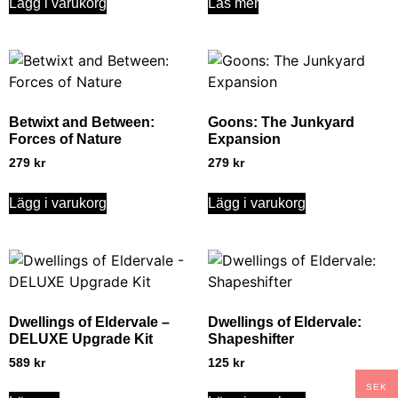
Lägg i varukorg
Läs mer
Betwixt and Between:
Goons: The Junkyard
Forces of Nature
Expansion
279
kr
279
kr
Lägg i varukorg
Lägg i varukorg
Dwellings of Eldervale –
Dwellings of Eldervale:
DELUXE Upgrade Kit
Shapeshifter
589
kr
125
kr
SEK