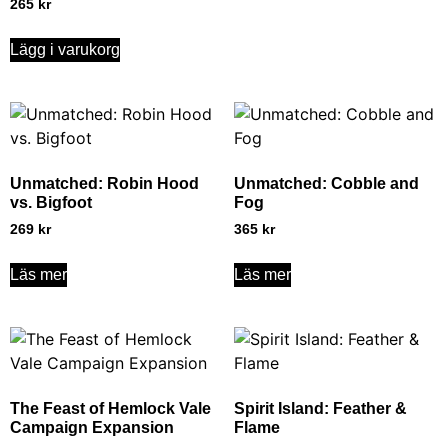
265
kr
Lägg i varukorg
Unmatched: Robin Hood
Unmatched: Cobble and
vs. Bigfoot
Fog
269
kr
365
kr
Läs mer
Läs mer
The Feast of Hemlock Vale
Spirit Island: Feather &
Campaign Expansion
Flame