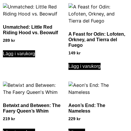
Unmatched: Little Red
Riding Hood vs. Beowulf
A Feast for Odin: Lofoten,
Orkney, and Tierra del
289
kr
Fuego
149
kr
Lägg i varukorg
Lägg i varukorg
Betwixt and Between: The
Aeon’s End: The
Faery Queen’s Whim
Nameless
219
kr
229
kr