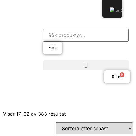
Sök
0
0
kr
Visar 17–32 av 383 resultat