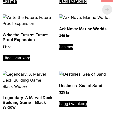
Läs mer
Lägg i varukorg
Ark Nova: Marine Worlds
Write the Future: Future
349
kr
Proof Expansion
79
kr
Läs mer
Lägg i varukorg
Destinies: Sea of Sand
325
kr
Legendary: A Marvel Deck
Building Game – Black
Lägg i varukorg
Widow