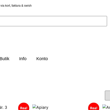
via kort, faktura & swish
Butik
Info
Konto
Rea!
Rea!