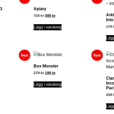
 3
Apiary
Ark
725
kr
599
kr
Int
179
Lägg i varukorg
Lägg
Rea!
Rea!
Box Monster
279
kr
199
kr
Cla
Inc
Lägg i varukorg
Pac
329
Lägg