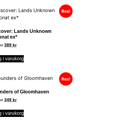
Rea!
cover: Lands Unknown
pnat ex*
kr
389
kr
 i varukorg
Rea!
nders of Gloomhaven
kr
349
kr
 i varukorg