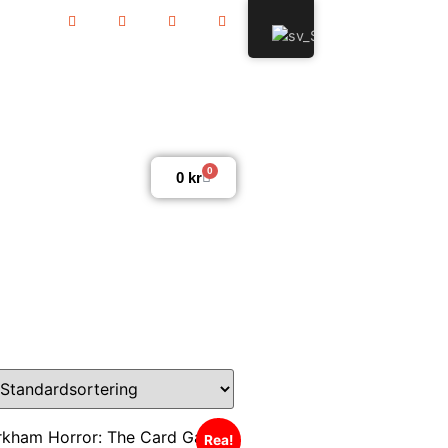
0
0
kr
Rea!