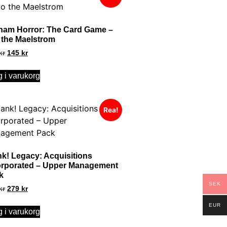
ham Horror: The Card Game –
o the Maelstrom
kr
145
kr
 i varukorg
Rea!
nk! Legacy: Acquisitions
orporated – Upper Management
k
SEK
kr
279
kr
EUR
 i varukorg