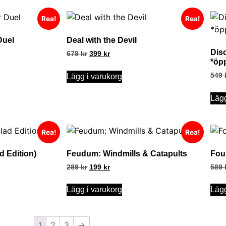
Rea!
Rea!
Duel
Deal with the Devil
Dis
679
kr
399
kr
*öp
549
Lägg i varukorg
Lägg
Rea!
Rea!
d Edition)
Feudum: Windmills & Catapults
Fou
289
kr
199
kr
589
Lägg i varukorg
Lägg
1
2
3
→