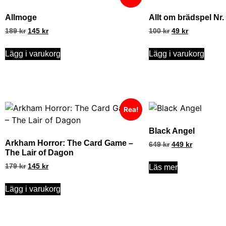
Allmoge
Allt om brädspel Nr.
189
kr
145
kr
100
kr
49
kr
Lägg i varukorg
Lägg i varukorg
Rea!
Black Angel
Arkham Horror: The Card Game –
649
kr
449
kr
The Lair of Dagon
179
kr
145
kr
Läs mer
Lägg i varukorg