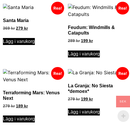
Rea!
Rea!
Santa Maria
Feudum: Windmills &
369
kr
279
kr
Catapults
289
kr
199
kr
Lägg i varukorg
Lägg i varukorg
Rea!
Rea!
La Granja: No Siesta
*demoex*
Terraforming Mars: Venus
Next
279
kr
199
kr
SEK
279
kr
189
kr
Lägg i varukorg
Lägg i varukorg