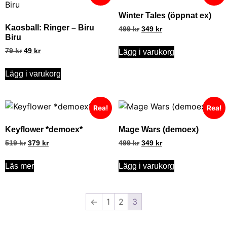
Winter Tales (öppnat ex)
Kaosball: Ringer – Biru
499
kr
349
kr
Biru
79
kr
49
kr
Lägg i varukorg
Lägg i varukorg
Rea!
Rea!
Keyflower *demoex*
Mage Wars (demoex)
519
kr
379
kr
499
kr
349
kr
Läs mer
Lägg i varukorg
←
1
2
3