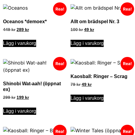
Rea!
Rea!
Oceanos *demoex*
Allt om brädspel Nr. 3
449
kr
289
kr
100
kr
49
kr
Lägg i varukorg
Lägg i varukorg
Rea!
Rea!
Kaosball: Ringer – Scrag
Shinobi Wat-aah! (öppnat
79
kr
49
kr
ex)
299
kr
199
kr
Lägg i varukorg
Lägg i varukorg
Rea!
Rea!