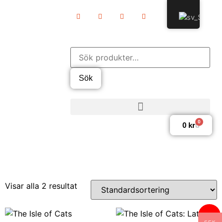
Sök
0
0
kr
Visar alla 2 resultat
Rea!