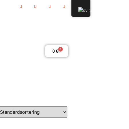
0
0
€