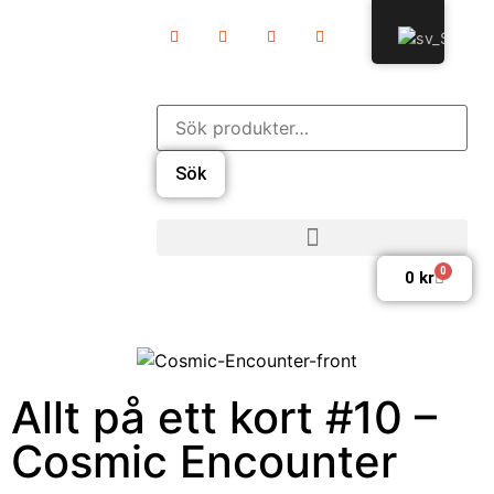
Sök
0
0
kr
Allt på ett kort #10 –
Cosmic Encounter