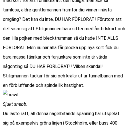
med kort för att förhindra att den stiliga, men ack så
tumlösa, äldre gentlemannen framför dig vinner i nästa
omgång? Det kan du inte, DU HAR FÖRLORAT! Förutom att
det visar sig att Stiligmannen bara sitter med årstidskort och
den lilla pojken med blecktrumman så du hade INTE ALLS
FÖRLORAT. Men nu när alla får plocka upp nya kort fick du
bara massa fänrikar och fanjunkare som inte är värda
någonting så DU HAR FÖRLORAT!! Vilken skandal!
Stiligmannen tackar för sig och krälar ut ur tunnelbanan med
en förbluffande och spindellik hastighet.
Sjukt snabb.
Du läste rätt, all denna nagelbitande spänning har utspelat
sig på exempelvis gröna linjen i Stockholm, eller buss 400