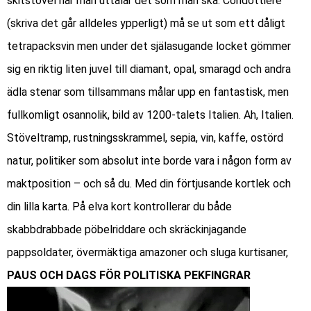
skitstövel när man uttalar det som man ska. Condottiere
(skriva det går alldeles ypperligt) må se ut som ett dåligt
tetrapacksvin men under det själasugande locket gömmer
sig en riktig liten juvel till diamant, opal, smaragd och andra
ädla stenar som tillsammans målar upp en fantastisk, men
fullkomligt osannolik, bild av 1200-talets Italien. Ah, Italien.
Stöveltramp, rustningsskrammel, sepia, vin, kaffe, ostörd
natur, politiker som absolut inte borde vara i någon form av
maktposition – och så du. Med din förtjusande kortlek och
din lilla karta. På elva kort kontrollerar du både
skabbdrabbade pöbelriddare och skräckinjagande
pappsoldater, övermäktiga amazoner och sluga kurtisaner,
PAUS OCH DAGS FÖR POLITISKA PEKFINGRAR