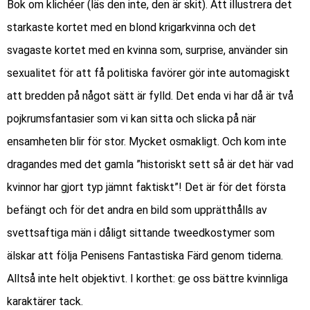
Bok om klichéer
(läs den inte, den är skit). Att illustrera det
starkaste kortet med en blond krigarkvinna och det
svagaste kortet med en kvinna som, surprise, använder sin
sexualitet för att få politiska favörer gör inte automagiskt
att bredden på något sätt är fylld. Det enda vi har då är två
pojkrumsfantasier som vi kan sitta och slicka på när
ensamheten blir för stor. Mycket osmakligt. Och kom inte
dragandes med det gamla ”historiskt sett så är det här vad
kvinnor har gjort typ jämnt faktiskt”! Det är för det första
befängt och för det andra en bild som upprätthålls av
svettsaftiga män i dåligt sittande tweedkostymer som
älskar att följa Penisens Fantastiska Färd genom tiderna.
Alltså inte helt objektivt. I korthet: ge oss bättre kvinnliga
karaktärer tack.