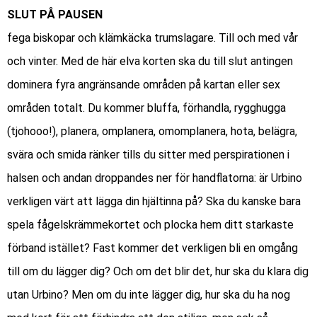
SLUT PÅ PAUSEN
fega biskopar och klämkäcka trumslagare. Till och med vår
och vinter. Med de här elva korten ska du till slut antingen
dominera fyra angränsande områden på kartan eller sex
områden totalt. Du kommer bluffa, förhandla, rygghugga
(tjohooo!), planera, omplanera, omomplanera, hota, belägra,
svära och smida ränker tills du sitter med perspirationen i
halsen och andan droppandes ner för handflatorna: är Urbino
verkligen värt att lägga din hjältinna på? Ska du kanske bara
spela fågelskrämmekortet och plocka hem ditt starkaste
förband istället? Fast kommer det verkligen bli en omgång
till om du lägger dig? Och om det blir det, hur ska du klara dig
utan Urbino? Men om du inte lägger dig, hur ska du ha nog