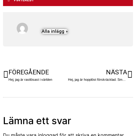
Alla inlägg »
FÖREGÅENDE
NÄSTA
Hej, jag är rastlösast i världen
Hej, jag är hopplöst förskräcklad. Små, små, små spel del 2 av några till
Lämna ett svar
Du måste vara
inloggad
för att skriva en kommentar.