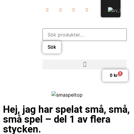
Sök
0
0
kr
Hej, jag har spelat små, små,
små spel – del 1 av flera
stycken.