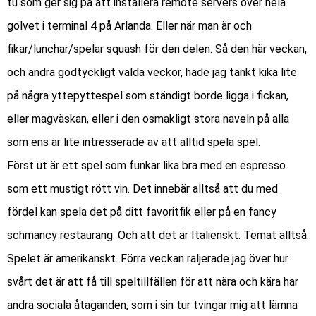
tu som ger sig på att
installera remote servers
över hela
golvet i terminal 4 på Arlanda. Eller när man är och
fikar/lunchar/spelar squash för den delen. Så den här veckan,
och andra godtyckligt valda veckor, hade jag tänkt kika lite
på några yttepyttespel som ständigt borde ligga i fickan,
eller magväskan, eller i den osmakligt stora naveln på alla
som ens är lite intresserade av att alltid spela spel.
Först ut är ett spel som funkar lika bra med en espresso
som ett mustigt rött vin. Det innebär alltså att du med
fördel kan spela det på ditt favoritfik eller på en fancy
schmancy restaurang. Och att det är Italienskt. Temat alltså.
Spelet är amerikanskt. Förra veckan
raljerade jag över hur
svårt det är att få till speltillfällen
för att nära och kära har
andra sociala åtaganden, som i sin tur tvingar mig att lämna