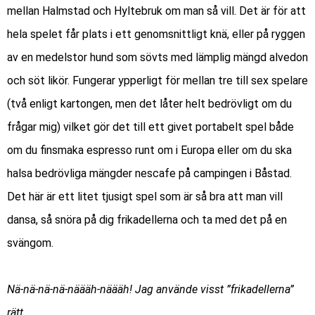
mellan Halmstad och Hyltebruk om man så vill. Det är för att
hela spelet får plats i ett genomsnittligt knä, eller på ryggen
av en medelstor hund som sövts med lämplig mängd alvedon
och söt likör. Fungerar ypperligt för mellan tre till sex spelare
(två enligt kartongen, men det låter helt bedrövligt om du
frågar mig) vilket gör det till ett givet portabelt spel både
om du finsmaka espresso runt om i Europa eller om du ska
halsa bedrövliga mängder nescafe på campingen i Båstad.
Det här är ett litet tjusigt spel som är så bra att man vill
dansa, så snöra på dig frikadellerna och ta med det på en
svängom.
Nä-nä-nä-nä-näääh-näääh! Jag använde visst ”frikadellerna”
rätt.