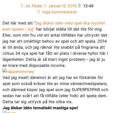
Av
Peder
januari 6, 2015
13:48
Inga kommentarer
Det här med att ”
jag älskar idén med spel lika mycket
som spelen i sig”
har börjat ställa till det lite för mig.
Eller, som min fru vid ett antal tillfällen har uttryckt det:
jag har ett omättligt behov av spel och att spela. 2014
är till ända, och jag räknar lite snabbt på fingrarna att
cirkus 34 nya spel har fått en plats i diverse hyllor här i
lägenheten. Detta är så klart inget problem – jag är ju
en lirare med disposable income.
Vad jag insett däremot är att jag har en förkärlek för
spel som också kräver lite av mina vänner/medspelare,
och därmed köper jag spel som jag SUPERPEPPAR och
sedan har svårt att få tillfälle (eller folk) att spela dem.
Detta tar sig uttryck på lite olika vis.
Jag älskar idén tematiskt mastiga spel