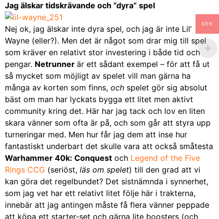
Jag älskar tidskrävande och ”dyra” spel
SEK
Nej ok, jag älskar inte dyra spel, och jag är inte Lil’
Wayne (eller?). Men det är något som drar mig till spel
som kräver en relativt stor investering i både tid och
pengar.
Netrunner
är ett sådant exempel – för att få ut
så mycket som möjligt av spelet vill man gärna ha
många av korten som finns,
och
spelet gör sig absolut
bäst om man har lyckats bygga ett litet men aktivt
community kring det. Här har jag tack och lov en liten
skara vänner som ofta är på, och som går att styra upp
turneringar med. Men hur får jag dem att inse hur
fantastiskt underbart det skulle vara att också småtesta
Warhammer 40k: Conquest
och
Legend of the Five
Rings CCG
(seriöst,
läs om spelet
) till den grad att vi
kan göra det regelbundet? Det sistnämnda i synnerhet,
som jag vet har ett relativt litet följe här i trakterna,
innebär att jag antingen måste få flera vänner peppade
att köpa ett starter-set och gärna lite boosters (och