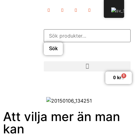
Sök
0
0
kr
Att vilja mer än man
kan